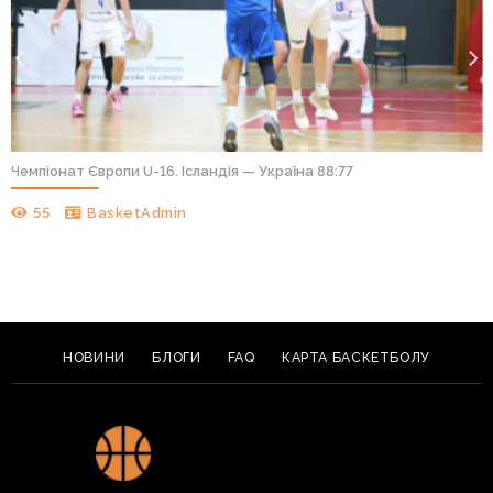
Чемпіонат Європи U-16. Ісландія — Україна 88:77
55
BasketAdmin
НОВИНИ
БЛОГИ
FAQ
КАРТА БАСКЕТБОЛУ