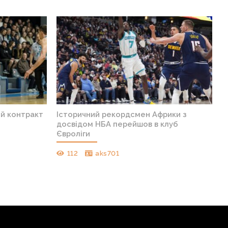
ий контракт
Історичний рекордсмен Африки з
досвідом НБА перейшов в клуб
Євроліги
112
aks701