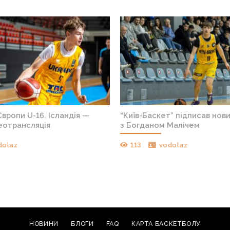
вропи U-16. Ісландія —
“Київ-Баскет” підписав нов
деотрансляція
з Богданом Малічем
dolaz
113
vodolaz
НОВИНИ
БЛОГИ
FAQ
КАРТА БАСКЕТБОЛУ