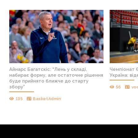
Айнарс Багатскіс: “Лень у складі,
Чемпіонат Є
набирає форму, але остаточне рішення
Україна: ві
буде прийнято ближче до старту
збору”
56
vo
135
BasketAdmin