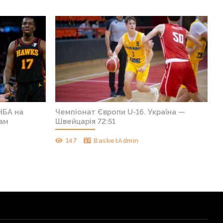
НБА на
Чемпіонат Європи U-16. Україна —
кам
Швейцарія 72:51
147
BasketAdmin