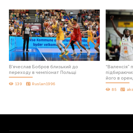
В’ячеслав Бобров близький до
“Валенсія” 
переходу в чемпіонат Польщі
підбираючих
його в орен
139
Ruslan1996
85
ak