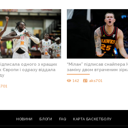
підписала одного з кращих
“Мілан” підписав снайпера 
 Європи і одразу віддала
заміну двом втраченим зір
ду
142
aks701
s701
НОВИНИ
БЛОГИ
FAQ
КАРТА БАСКЕТБОЛУ