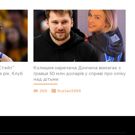
Стейт”
Колишня наречена Дончича вимагає з
 рік. Клуб
гравця 50 млн доларів у справі про опіку
над дітьми
266
Ruslan1996