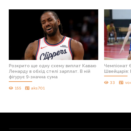
я
Розкрито ще одну схему виплат Каваю
Чемпіонат Є
Ленарду в обхід стелі зарплат. В ній
Швейцарія: 
фігурує 9-значна сума
33
vo
155
aks701