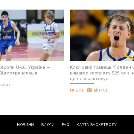
вропи U-16. Україна —
Ключовий гравець “Голден 
Відеотрансляція
вимагає зарплату $25 млн на
це не влаштовує
dolaz
201
aks701
НОВИНИ
БЛОГИ
FAQ
КАРТА БАСКЕТБОЛУ