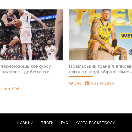
 переможець конкурсу
Ізраїльський гранд підписа
в посилить дебютанта
світу в складі збірної Німеч
141
Ruslan1996
uslan1996
НОВИНИ
БЛОГИ
FAQ
КАРТА БАСКЕТБОЛУ