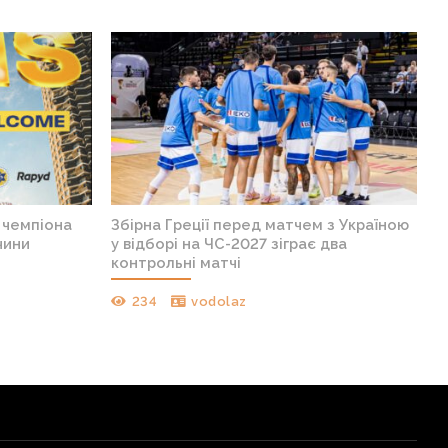
в чемпіона
Збірна Греції перед матчем з Україною
чини
у відборі на ЧС-2027 зіграє два
контрольні матчі
234
vodolaz