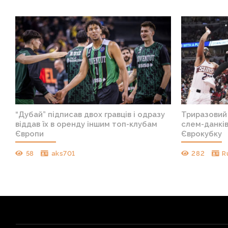
х
“Дубай” підписав двох гравців і одразу
Триразовий
віддав їх в оренду іншим топ-клубам
слем-данкі
Європи
Єврокубку
58
aks701
282
R