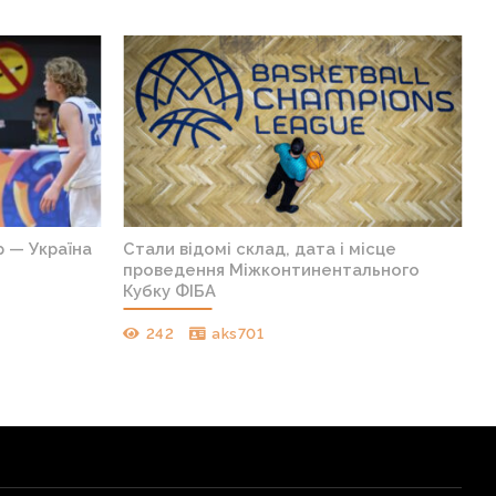
р — Україна
Стали відомі склад, дата і місце
проведення Міжконтинентального
Кубку ФІБА
242
aks701