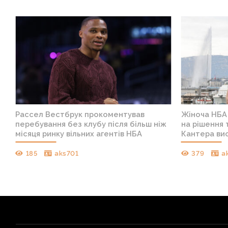
и
Рассел Вестбрук прокоментував
Жіноча НБА 
перебування без клубу після більш ніж
на рішення
місяця ринку вільних агентів НБА
Кантера вис
185
aks701
379
a