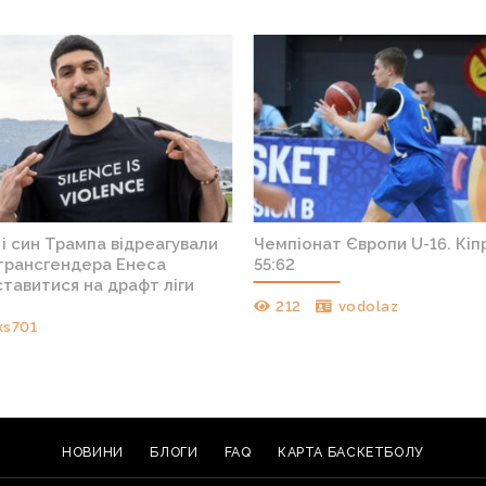
і син Трампа відреагували
Чемпіонат Європи U-16. Кіп
 трансгендера Енеса
55:62
тавитися на драфт ліги
212
vodolaz
ks701
НОВИНИ
БЛОГИ
FAQ
КАРТА БАСКЕТБОЛУ