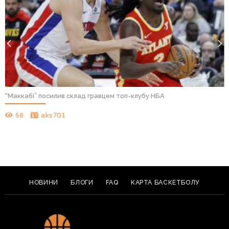
“Маккабі” посилив склад гравцем топ-клубу НБА
58
aks701
НОВИНИ
БЛОГИ
FAQ
КАРТА БАСКЕТБОЛУ