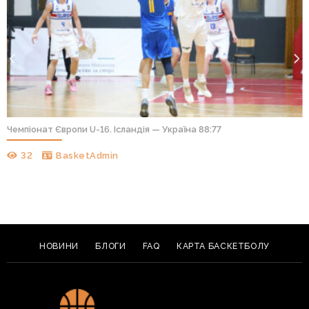
Чемпіонат Європи U-16. Ісландія — Україна 88:77
32
BasketAdmin
НОВИНИ
БЛОГИ
FAQ
КАРТА БАСКЕТБОЛУ