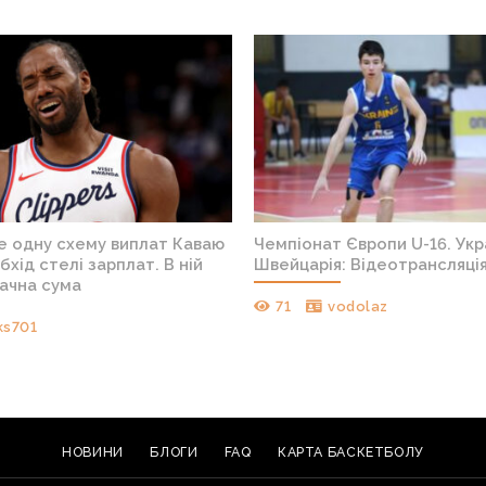
е одну схему виплат Каваю
Чемпіонат Європи U-16. Укр
бхід стелі зарплат. В ній
Швейцарія: Відеотрансляці
начна сума
71
vodolaz
ks701
НОВИНИ
БЛОГИ
FAQ
КАРТА БАСКЕТБОЛУ