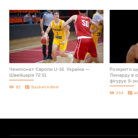
е
Чемпіонат Європи U-16. Україна —
Розкрито щ
лн
Швейцарія 72:51
Ленарду в о
фігурує 9-з
82
BasketAdmin
354
a