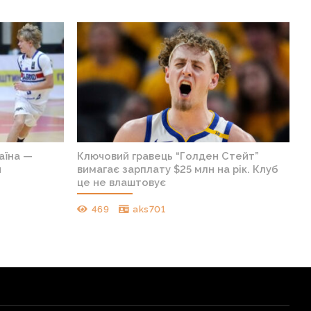
аїна —
Ключовий гравець “Голден Стейт”
я
вимагає зарплату $25 млн на рік. Клуб
це не влаштовує
469
aks701