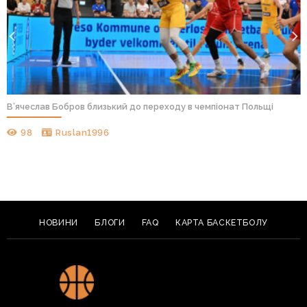
В’ячеслав Бобров близький до переходу в чемпіонат Польщі
98
Ruslan1996
НОВИНИ
БЛОГИ
FAQ
КАРТА БАСКЕТБОЛУ