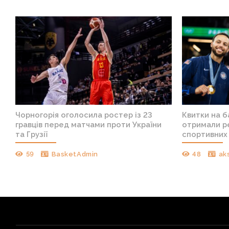
Чорногорія оголосила ростер із 23
Квитки на 
гравців перед матчами проти України
отримали ре
та Грузії
спортивних 
59
BasketAdmin
48
ak