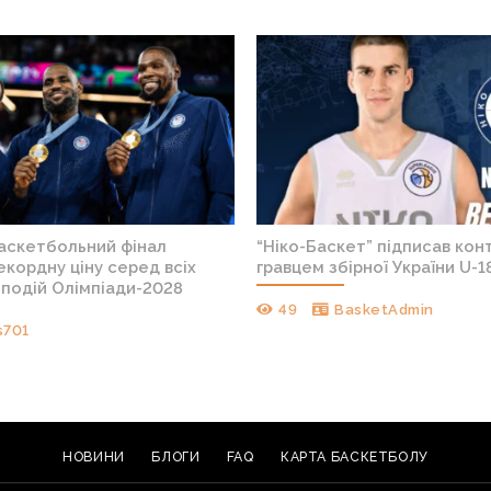
баскетбольний фінал
“Ніко-Баскет” підписав конт
кордну ціну серед всіх
гравцем збірної України U-1
подій Олімпіади-2028
49
BasketAdmin
s701
НОВИНИ
БЛОГИ
FAQ
КАРТА БАСКЕТБОЛУ