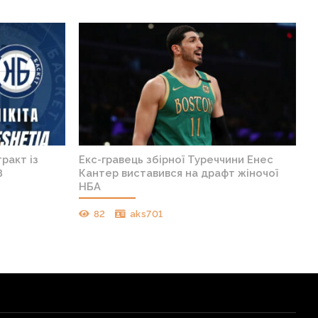
ракт із
Екс-гравець збірної Туреччини Енес
8
Кантер виставився на драфт жіночої
НБА
82
aks701