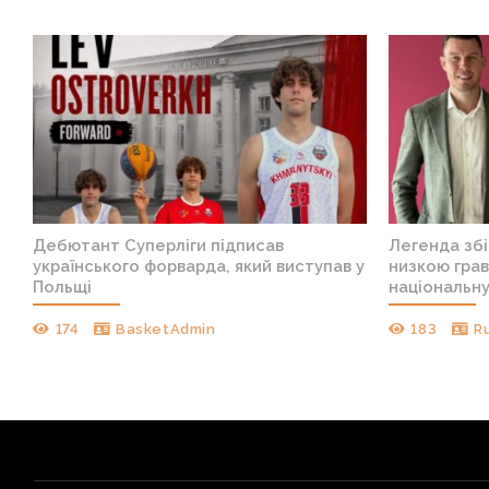
Дебютант Суперліги підписав
Легенда збі
українського форварда, який виступав у
низкою грав
Польщі
національн
174
BasketAdmin
183
R