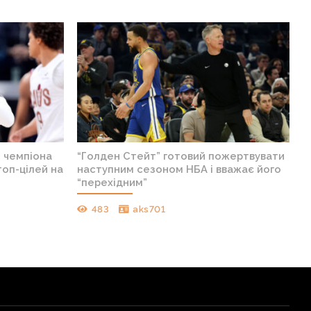
н чемпіона
“Голден Стейт” готовий пожертвувати
топ-цілей на
наступним сезоном НБА і вважає його
“перехідним”
483
aks701