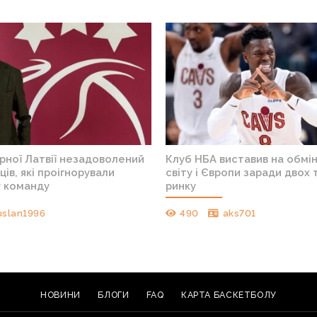
рної Латвії незадоволений
Клуб НБА виставив на обмі
ців, які проігнорували
світу і Європи заради двох 
у команду
ринку
uslan1996
490
aks701
НОВИНИ
БЛОГИ
FAQ
КАРТА БАСКЕТБОЛУ