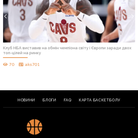
Клуб НБА виставив на обмін чемпіона світу і Європи заради двох
топ-цілей на ринку
70
aks701
НОВИНИ
БЛОГИ
FAQ
КАРТА БАСКЕТБОЛУ