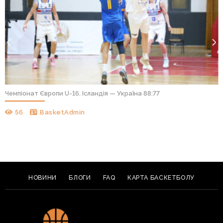
Чемпіонат Європи U-16. Ісландія — Україна 88:77
56
BasketAdmin
НОВИНИ
БЛОГИ
FAQ
КАРТА БАСКЕТБОЛУ