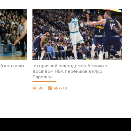
ий контракт
Історичний рекордсмен Африки з
досвідом НБА перейшов в клуб
Євроліги
90
aks701