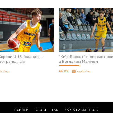
вропи U-16. Ісландія —
“Київ-Баскет” підписав нов
деотрансляція
з Богданом Малічем
dolaz
89
vodolaz
НОВИНИ
БЛОГИ
FAQ
КАРТА БАСКЕТБОЛУ