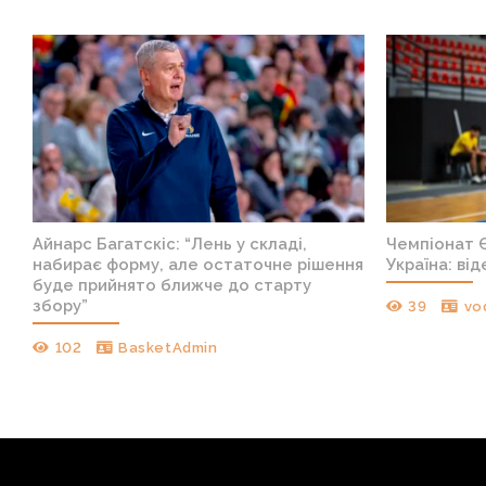
Айнарс Багатскіс: “Лень у складі,
Чемпіонат Є
набирає форму, але остаточне рішення
Україна: ві
буде прийнято ближче до старту
збору”
39
vo
102
BasketAdmin