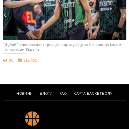
“Дубай” підписав двох гравців і одразу віддав їх в оренду іншим
топ-клубам Європи
88
aks701
НОВИНИ
БЛОГИ
FAQ
КАРТА БАСКЕТБОЛУ