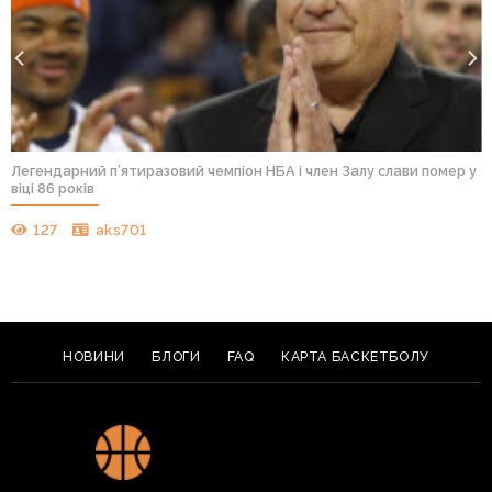
Легендарний п’ятиразовий чемпіон НБА і член Залу слави помер у
віці 86 років
127
aks701
НОВИНИ
БЛОГИ
FAQ
КАРТА БАСКЕТБОЛУ