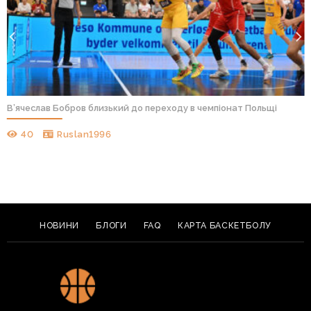
В’ячеслав Бобров близький до переходу в чемпіонат Польщі
40
Ruslan1996
НОВИНИ
БЛОГИ
FAQ
КАРТА БАСКЕТБОЛУ