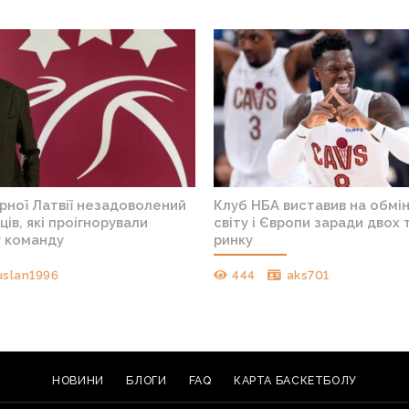
рної Латвії незадоволений
Клуб НБА виставив на обмі
ців, які проігнорували
світу і Європи заради двох 
у команду
ринку
uslan1996
444
aks701
НОВИНИ
БЛОГИ
FAQ
КАРТА БАСКЕТБОЛУ