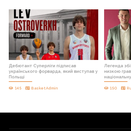
Дебютант Суперліги підписав
Легенда збі
українського форварда, який виступав у
низкою грав
Польщі
національн
145
BasketAdmin
150
R