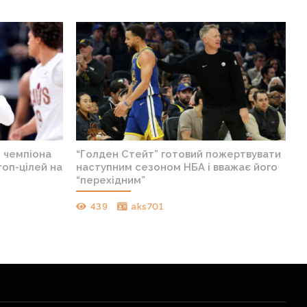
н чемпіона
“Голден Стейт” готовий пожертвувати
топ-цілей на
наступним сезоном НБА і вважає його
“перехідним”
439
aks701