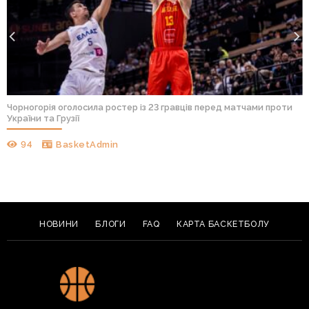
Чорногорія оголосила ростер із 23 гравців перед матчами проти
України та Грузії
94
BasketAdmin
НОВИНИ
БЛОГИ
FAQ
КАРТА БАСКЕТБОЛУ