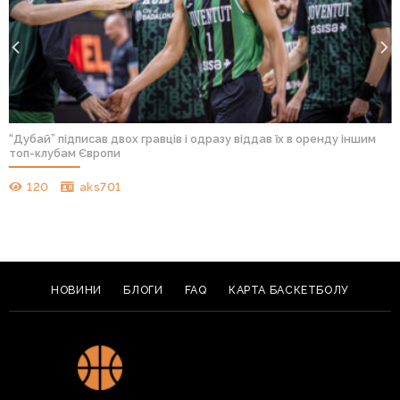
“Дубай” підписав двох гравців і одразу віддав їх в оренду іншим
топ-клубам Європи
120
aks701
НОВИНИ
БЛОГИ
FAQ
КАРТА БАСКЕТБОЛУ