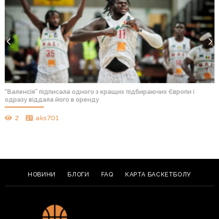
“Валенсія” підписала одного з кращих підбираючих Європи і
одразу віддала його в оренду
2
aks701
НОВИНИ
БЛОГИ
FAQ
КАРТА БАСКЕТБОЛУ