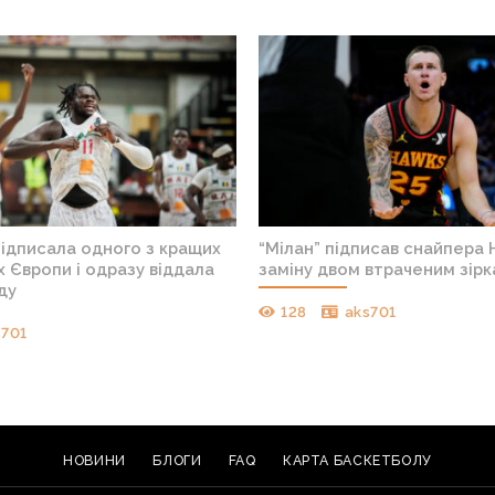
підписала одного з кращих
“Мілан” підписав снайпера 
 Європи і одразу віддала
заміну двом втраченим зір
ду
128
aks701
s701
НОВИНИ
БЛОГИ
FAQ
КАРТА БАСКЕТБОЛУ