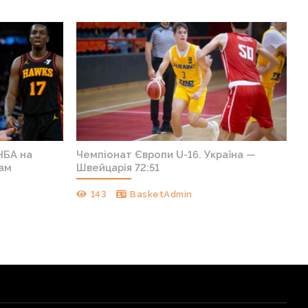
НБА на
Чемпіонат Європи U-16. Україна —
кам
Швейцарія 72:51
143
BasketAdmin