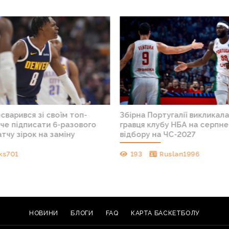
сварився зі своїм топ-
Збірна Португалії викликал
оче підписати 6-разового
гравця клубу НБА на серпне
тчу зірок на заміну
відбору на ЧС-2027
ks701
193
Ruslan1996
НОВИНИ
БЛОГИ
FAQ
КАРТА БАСКЕТБОЛУ