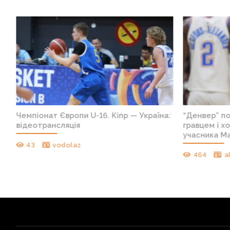
Чемпіонат Європи U-16. Кіпр — Україна:
“Денвер” по
відеотрансляція
гравцем і х
учасника Ма
43
vodolaz
464
a