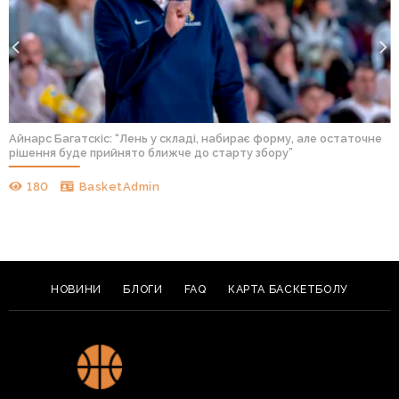
Айнарс Багатскіс: “Лень у складі, набирає форму, але остаточне
рішення буде прийнято ближче до старту збору”
180
BasketAdmin
НОВИНИ
БЛОГИ
FAQ
КАРТА БАСКЕТБОЛУ