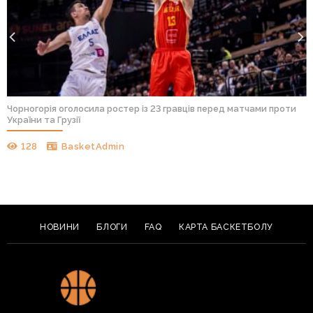
Чорногорія оголосила ростер із 23 гравців перед матчами проти
України та Грузії
128
BasketAdmin
НОВИНИ
БЛОГИ
FAQ
КАРТА БАСКЕТБОЛУ