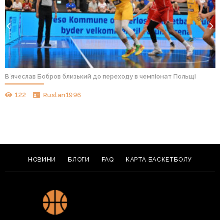
В’ячеслав Бобров близький до переходу в чемпіонат Польщі
122
Ruslan1996
НОВИНИ
БЛОГИ
FAQ
КАРТА БАСКЕТБОЛУ