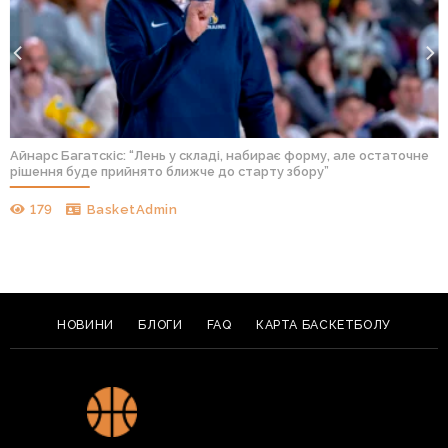
Айнарс Багатскіс: “Лень у складі, набирає форму, але остаточне
рішення буде прийнято ближче до старту збору”
179
BasketAdmin
НОВИНИ
БЛОГИ
FAQ
КАРТА БАСКЕТБОЛУ