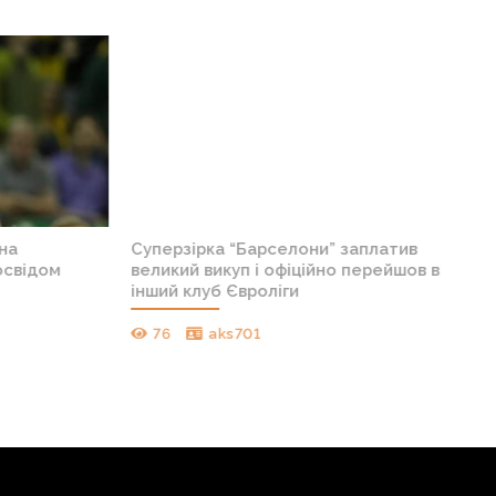
на
Суперзірка “Барселони” заплатив
свідом
великий викуп і офіційно перейшов в
інший клуб Євроліги
76
aks701