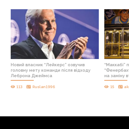
Новий власник “Лейкерс” озвучив
“Маккабі” п
головну мету команди після відходу
“Фенербахче
Леброна Джеймса
на заміну вт
113
Ruslan1996
15
ak