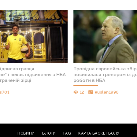
ідписав гравця
Провідна європейська збір
” і чекає підсилення з НБА
посилилася тренером із до
раченій зірці
роботи в НБА
s701
12
Ruslan1996
НОВИНИ
БЛОГИ
FAQ
КАРТА БАСКЕТБОЛУ