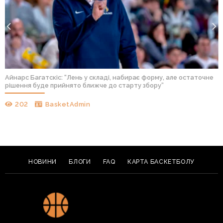
Айнарс Багатскіс: “Лень у складі, набирає форму, але остаточне
рішення буде прийнято ближче до старту збору”
202
BasketAdmin
НОВИНИ
БЛОГИ
FAQ
КАРТА БАСКЕТБОЛУ