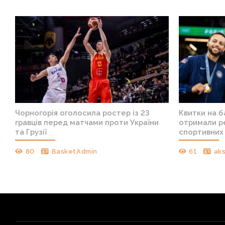
Чорногорія оголосила ростер із 23
Квитки на 
гравців перед матчами проти України
отримали ре
та Грузії
спортивних 
80
BasketAdmin
61
ak