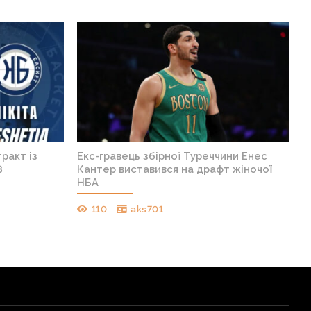
ракт із
Екс-гравець збірної Туреччини Енес
8
Кантер виставився на драфт жіночої
НБА
110
aks701