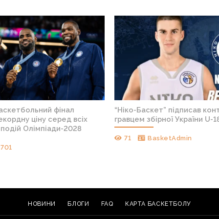
баскетбольний фінал
“Ніко-Баскет” підписав конт
кордну ціну серед всіх
гравцем збірної України U-1
подій Олімпіади-2028
71
BasketAdmin
s701
НОВИНИ
БЛОГИ
FAQ
КАРТА БАСКЕТБОЛУ