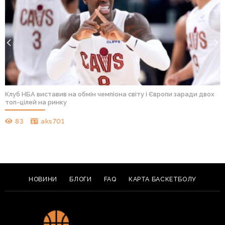
Клуб НБА виставив на обмін чемпіона світу і Європи заради двох
топ-цілей на ринку
83
aks701
НОВИНИ
БЛОГИ
FAQ
КАРТА БАСКЕТБОЛУ