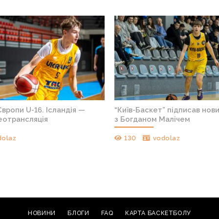
в новий контракт
Історичний рекордсмен Африки з
досвідом НБА перейшов в клуб
Євроліги
147
aks701
НОВИНИ
БЛОГИ
FAQ
КАРТА БАСКЕТБОЛУ