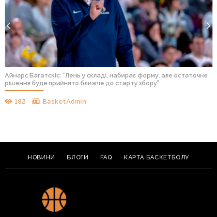
Айнарс Багатскіс: “Лень у складі, набирає форму, але остаточне
рішення буде прийнято ближче до старту збору”
182
BasketAdmin
НОВИНИ
БЛОГИ
FAQ
КАРТА БАСКЕТБОЛУ