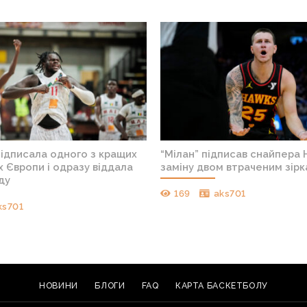
підписала одного з кращих
“Мілан” підписав снайпера 
 Європи і одразу віддала
заміну двом втраченим зір
ду
169
aks701
ks701
НОВИНИ
БЛОГИ
FAQ
КАРТА БАСКЕТБОЛУ