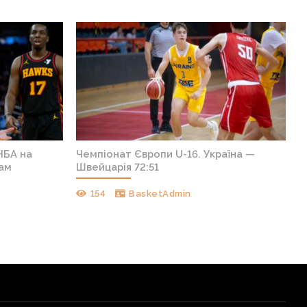
НБА на
Чемпіонат Європи U-16. Україна —
кам
Швейцарія 72:51
154
BasketAdmin