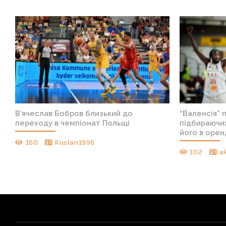
В’ячеслав Бобров близький до
“Валенсія” 
переходу в чемпіонат Польщі
підбираючих
його в орен
160
Ruslan1996
102
a