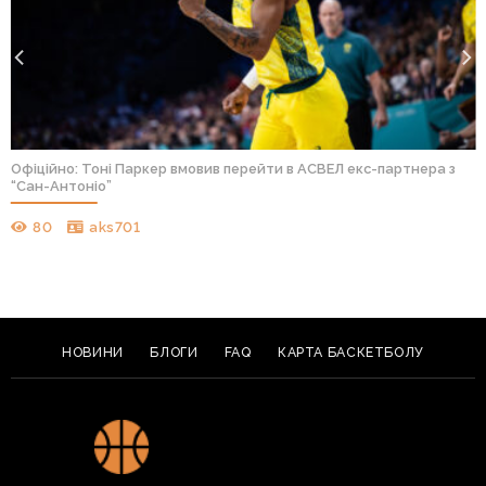
Офіційно: Тоні Паркер вмовив перейти в АСВЕЛ екс-партнера з
“Сан-Антоніо”
80
aks701
НОВИНИ
БЛОГИ
FAQ
КАРТА БАСКЕТБОЛУ