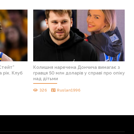
Стейт”
Колишня наречена Дончича вимагає з
 рік. Клуб
гравця 50 млн доларів у справі про опіку
над дітьми
326
Ruslan1996