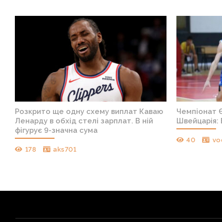
я
Розкрито ще одну схему виплат Каваю
Чемпіонат Є
Ленарду в обхід стелі зарплат. В ній
Швейцарія: 
фігурує 9-значна сума
40
vo
178
aks701