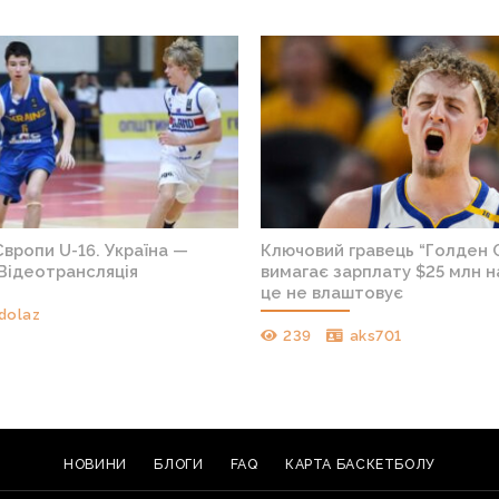
вропи U-16. Україна —
Ключовий гравець “Голден 
Відеотрансляція
вимагає зарплату $25 млн на
це не влаштовує
dolaz
239
aks701
НОВИНИ
БЛОГИ
FAQ
КАРТА БАСКЕТБОЛУ