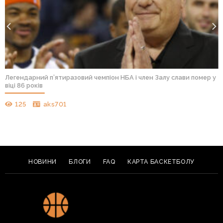
Легендарний п’ятиразовий чемпіон НБА і член Залу слави помер у
віці 86 років
125
aks701
НОВИНИ
БЛОГИ
FAQ
КАРТА БАСКЕТБОЛУ