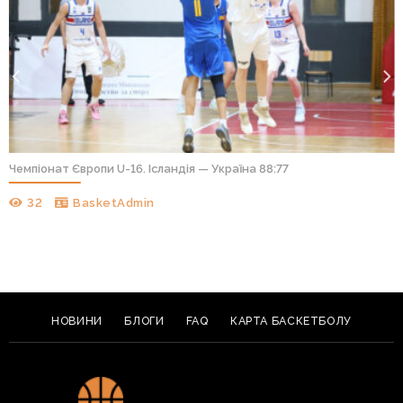
Чемпіонат Європи U-16. Ісландія — Україна 88:77
32
BasketAdmin
НОВИНИ
БЛОГИ
FAQ
КАРТА БАСКЕТБОЛУ