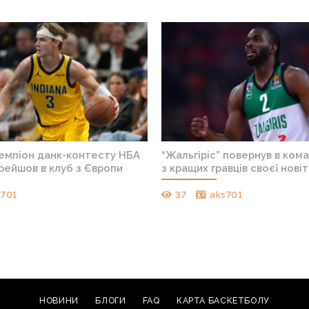
чемпіон данк-контесту НБА
“Жальгіріс” повернув в ком
рейшов в клуб з Європи
з кращих гравців своєї новіт
s701
37
aks701
НОВИНИ
БЛОГИ
FAQ
КАРТА БАСКЕТБОЛУ