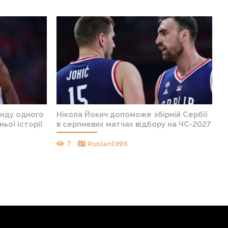
анду одного
Нікола Йокич допоможе збірній Сербії
ньої історії
в серпневих матчах відбору на ЧС-2027
7
Ruslan1996