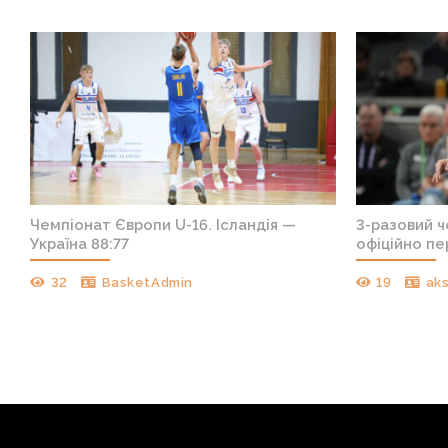
т
Чемпіонат Європи U-16. Ісландія —
3-разовий 
Україна 88:77
офіційно пе
32
BasketAdmin
19
ak