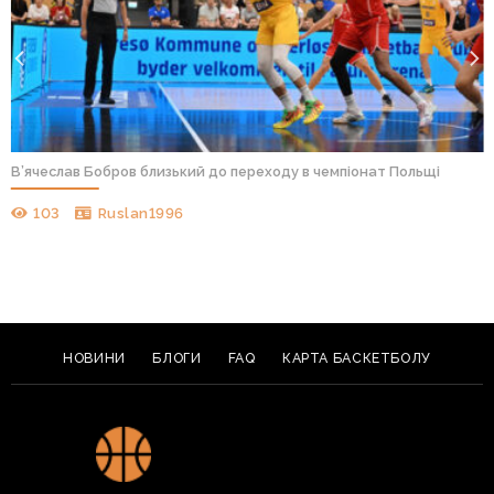
В’ячеслав Бобров близький до переходу в чемпіонат Польщі
103
Ruslan1996
НОВИНИ
БЛОГИ
FAQ
КАРТА БАСКЕТБОЛУ