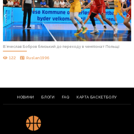
В’ячеслав Бобров близький до переходу в чемпіонат Польщі
122
Ruslan1996
НОВИНИ
БЛОГИ
FAQ
КАРТА БАСКЕТБОЛУ