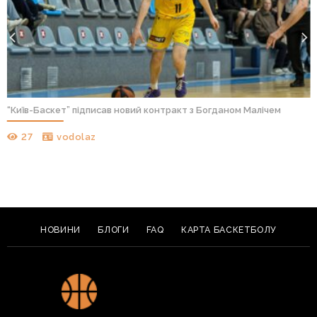
“Київ-Баскет” підписав новий контракт з Богданом Малічем
27
vodolaz
НОВИНИ
БЛОГИ
FAQ
КАРТА БАСКЕТБОЛУ