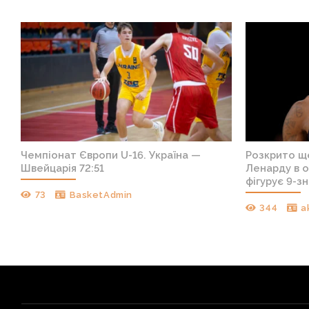
е
Чемпіонат Європи U-16. Україна —
Розкрито щ
лн
Швейцарія 72:51
Ленарду в о
фігурує 9-з
73
BasketAdmin
344
a