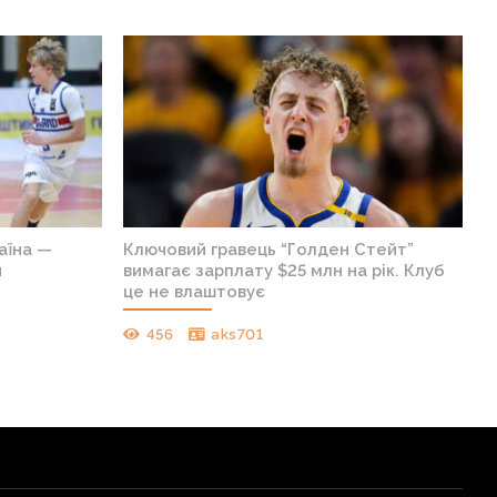
аїна —
Ключовий гравець “Голден Стейт”
я
вимагає зарплату $25 млн на рік. Клуб
це не влаштовує
456
aks701