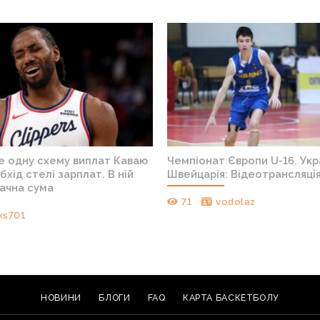
е одну схему виплат Каваю
Чемпіонат Європи U-16. Укр
бхід стелі зарплат. В ній
Швейцарія: Відеотрансляці
начна сума
71
vodolaz
ks701
НОВИНИ
БЛОГИ
FAQ
КАРТА БАСКЕТБОЛУ