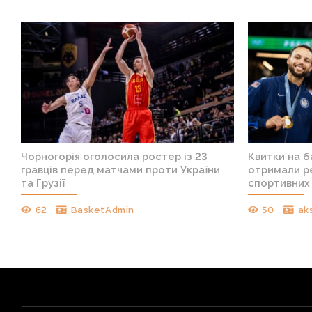
Чорногорія оголосила ростер із 23
Квитки на 
гравців перед матчами проти України
отримали ре
та Грузії
спортивних 
62
BasketAdmin
50
ak