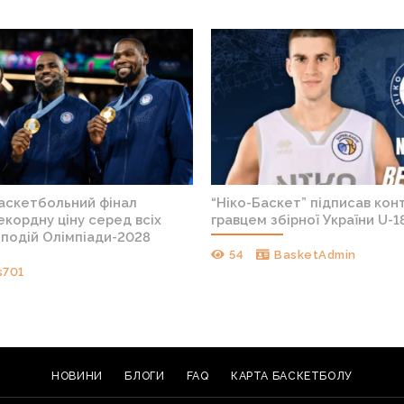
баскетбольний фінал
“Ніко-Баскет” підписав конт
кордну ціну серед всіх
гравцем збірної України U-1
подій Олімпіади-2028
54
BasketAdmin
s701
НОВИНИ
БЛОГИ
FAQ
КАРТА БАСКЕТБОЛУ