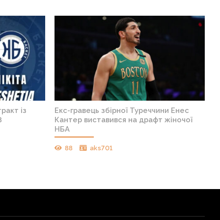
ракт із
Екс-гравець збірної Туреччини Енес
8
Кантер виставився на драфт жіночої
НБА
88
aks701