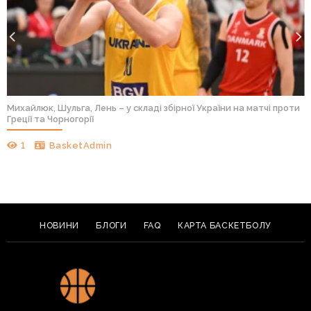
Михайлюк, Шульга, Лень – у складі збірної України на матчі проти
Греції та Чорногорії
1
BasketAdmin
НОВИНИ
БЛОГИ
FAQ
КАРТА БАСКЕТБОЛУ