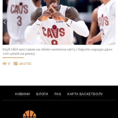
Клуб НБА виставив на обмін чемпіона світу і Європи заради двох
топ-цілей на ринку
9
aks701
НОВИНИ
БЛОГИ
FAQ
КАРТА БАСКЕТБОЛУ