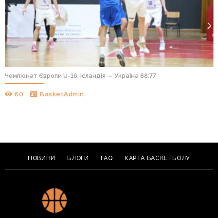
Чемпіонат Європи U-16. Ісландія — Україна 88:77
60
BasketAdmin
НОВИНИ
БЛОГИ
FAQ
КАРТА БАСКЕТБОЛУ