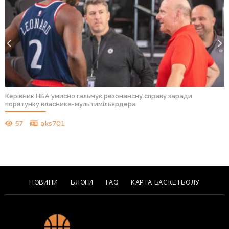
Керівник НБА умисно гальмує резонансну справу заради
порятунку власника-мультимільярдера
57
aks701
НОВИНИ
БЛОГИ
FAQ
КАРТА БАСКЕТБОЛУ