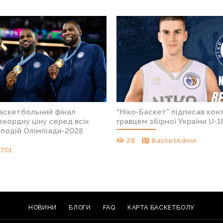
баскетбольний фінал
“Ніко-Баскет” підписав конт
кордну ціну серед всіх
гравцем збірної України U-1
подій Олімпіади-2028
28
BasketAdmin
s701
НОВИНИ
БЛОГИ
FAQ
КАРТА БАСКЕТБОЛУ