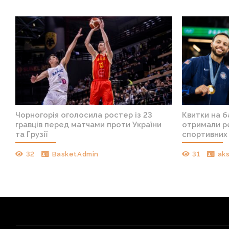
Чорногорія оголосила ростер із 23
Квитки на 
гравців перед матчами проти України
отримали ре
та Грузії
спортивних 
32
BasketAdmin
31
ak