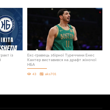
ракт із
Екс-гравець збірної Туреччини Енес
8
Кантер виставився на драфт жіночої
НБА
43
aks701